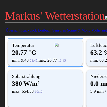
Markus' Wetterstation
Übersicht
Rückblick
Logbuch
Sensoren
Sonne & Mond
Vorhersag
Temperatur
Luftfeuc
20.77 °C
63.2 
min: 9.43
max: 20.77
min: 63.
04:45
10:45
Solarstrahlung
Nieders
380 W/m²
0.0 
max: 654.38
5.9 mm /
10:10