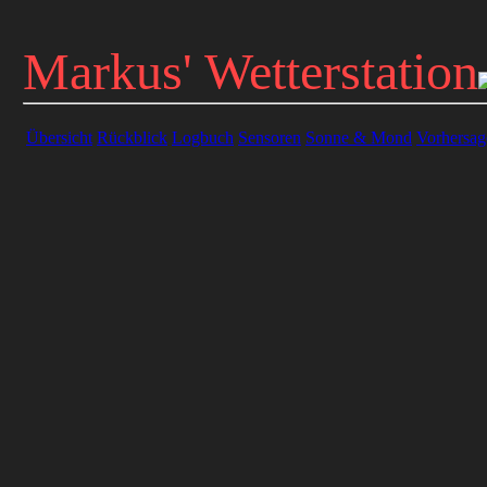
Markus' Wetterstation
Übersicht
Rückblick
Logbuch
Sensoren
Sonne & Mond
Vorhersag